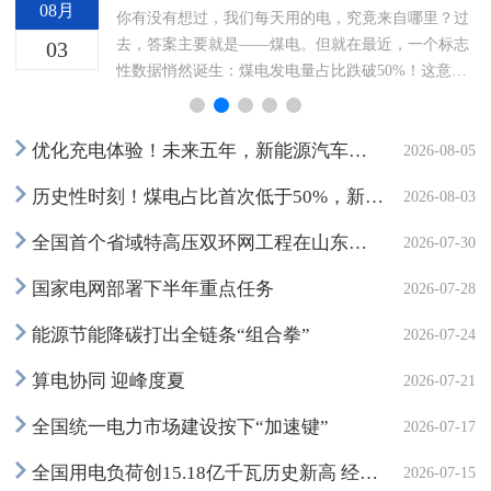
08月
系
你有没有想过，我们每天用的电，究竟来自哪里？过
们
设
去，答案主要就是——煤电。但就在最近，一个标志
03
形
性数据悄然诞生：煤电发电量占比跌破50%！这意味
5
着，中国电力系统正在经历一场根本性的结构性转
变。新能源，这个
优化充电体验！未来五年，新能源汽车充电全面升级
2026-08-05
历史性时刻！煤电占比首次低于50%，新能源已成主角
2026-08-03
全国首个省域特高压双环网工程在山东全线贯通
2026-07-30
国家电网部署下半年重点任务
2026-07-28
能源节能降碳打出全链条“组合拳”
2026-07-24
算电协同 迎峰度夏
2026-07-21
全国统一电力市场建设按下“加速键”
2026-07-17
全国用电负荷创15.18亿千瓦历史新高 经济社会发展和人民群众清凉度夏用电需求得到有效保障
2026-07-15