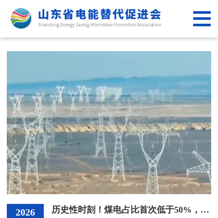
网
站
新
首
闻
政
页
资
策
专
讯
法
业
公
规
服
共
电
务
平
力
党
台
科
建
关
普
工
于
五年，新能源汽车充电全面升级
历史性时刻！煤电占比首次低于50%，新能源已成主角
作
2026
我