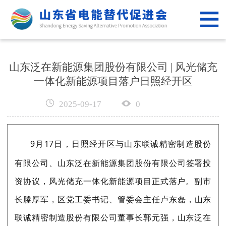
网
站
新
首
闻
政
山东泛在新能源集团股份有限公司 | 风光储充
页
一体化新能源项目落户日照经开区
资
策
专
讯
法
业
2025-09-17
0
公
规
服
共
电
9
月
17
日，日照经开区与山东联诚精密制造
股份
务
平
力
党
有限公司
、山东泛在新能源集团
股份有限公司
签署投
台
科
建
关
资协议，风光储充一体化新能源项目正式落户。
副市
普
工
于
长滕厚军，
区
党
工委书记、管委
会主
任
卢东磊
，
山东
联诚精密制造股份有限公司董事长
郭元强，
山东泛在
作
我