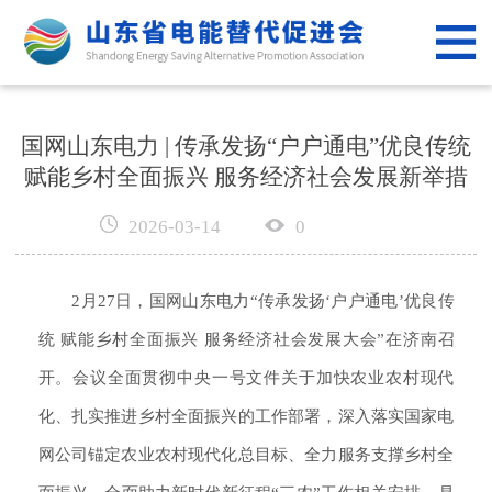
网
站
新
首
闻
政
国网山东电力 | 传承发扬“户户通电”优良传统
页
赋能乡村全面振兴 服务经济社会发展新举措
资
策
专
讯
法
业
2026-03-14
0
公
规
服
共
电
2月27日，国网
山东电力
“传承发扬‘户户通电’优良传
务
平
力
党
统 赋能乡村全面振兴 服务经济社会发展大会”在济南召
台
科
建
开。会议全面贯彻中央一号文件关于加快农业农村现代
关
化、扎实推进乡村全面振兴的工作部署，深入落实国家电
普
工
于
网公司锚定农业农村现代化总目标、全力服务支撑乡村全
作
我