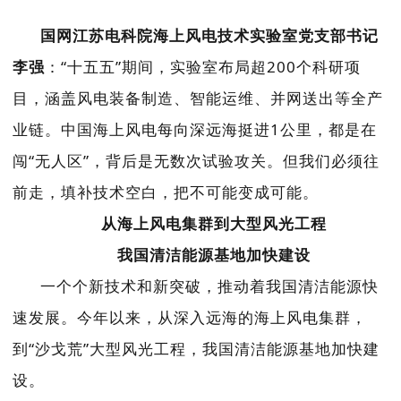
国网江苏电科院海上风电技术实验室党支部书记
李强
：
“十五五”期间，实验室布局超200个科研项
目，涵盖风电装备制造、智能运维、并网送出等全产
业链。中国海上风电每向深远海挺进1公里，都是在
闯“无人区”，背后是无数次试验攻关。但我们必须往
前走，填补技术空白，把不可能变成可能。
从海上风电集群到大型风光工程
我国清洁能源基地加快建设
一个个新技术和新突破，推动着我国清洁能源快
速发展。今年以来，从深入远海的海上风电集群，
到“沙戈荒”大型风光工程，我国清洁能源基地加快建
设。