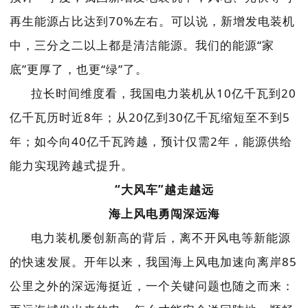
再生能源占比达到70%左右。可以说，新增发电装机
中，三分之二以上都是清洁能源。我们的能源“家
底”更厚了，也更“绿”了。
拉长时间维度看，我国电力装机从10亿千瓦到20
亿千瓦历时近8年；从20亿到30亿千瓦缩短至不到5
年；如今向40亿千瓦跨越，预计仅需2年，能源供给
能力实现跨越式提升。
“大风车”越走越远
海上风电勇闯深远海
电力装机屡创新高的背后，离不开风电等新能源
的快速发展。开年以来，我国海上风电加速向离岸85
公里之外的深远海挺近，一个关键问题也随之而来：