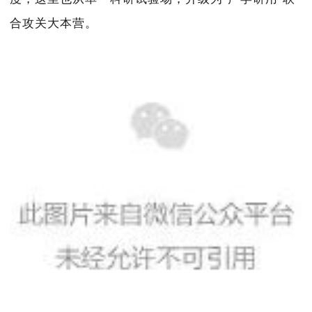
合攻关大本营。