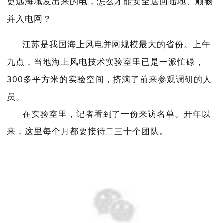
更远海域发出来的电，怎么才能安全送回陆地、顺畅
并入电网？
江苏是我国海上风电并网规模最大的省份。上午
九点，当地海上风电技术实验室里已是一派忙碌，
300多平方米的实验空间，挤满了前来参观调研的人
员。
在实验室里，记者看到了一份来访名单。开年以
来，这里每个月都要接待二三十个团队。