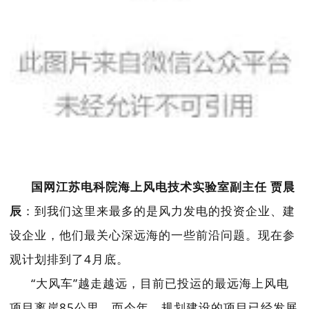
国网江苏电科院海上风电技术实验室副主任 贾晨
辰
：
到我们这里来最多的是风力发电的投资企业、建
设企业，他们最关心深远海的一些前沿问题。现在参
观计划排到了4月底。
“大风车”越走越远，目前已投运的最远海上风电
项目离岸85公里，而今年，规划建设的项目已经发展