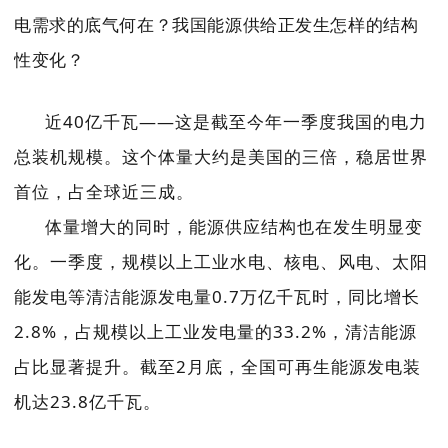
电需求的底气何在？我国能源供给正发生怎样的结构
们
性变化？
近40亿千瓦——这是截至今年一季度我国的电力
总装机规模。这个体量大约是美国的三倍，稳居世界
首位，占全球近三成。
体量增大的同时，能源供应结构也在发生明显变
化。一季度，规模以上工业水电、核电、风电、太阳
能发电等清洁能源发电量0.7万亿千瓦时，同比增长
2.8%，占规模以上工业发电量的33.2%，清洁能源
占比显著提升。截至2月底，全国可再生能源发电装
机达23.8亿千瓦。