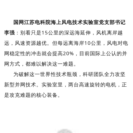
国网江苏电科院海上风电技术实验室党支部书记
李强
：
别看只是15公里的深远海延伸，风机离岸越
远，风速资源越优。但每远离海岸10公里，风电对电
网稳定性的冲击就会提高20%，目前国际上公认的并
网方式，都难以解决这一难题。
为破解这一世界性技术瓶颈，科研团队全力攻坚
新型并网技术。实验室里，两台高速旋转的电机，正
是攻克难题的核心装备。