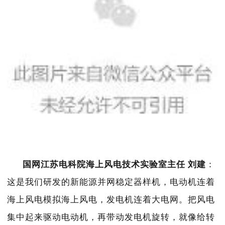
国网江苏电科院海上风电技术实验室主任 刘建
：
这是我们研发的新能源并网稳定器样机，电动机连着
海上风电模拟海上风电，发电机连着大电网。把风电
集中起来驱动电动机，再带动发电机旋转，就像给转